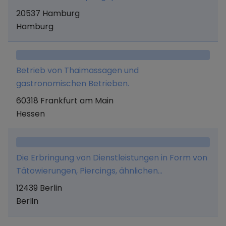
im Friseurdienstleistungsbereich.
20537 Hamburg
Hamburg
Betrieb von Thaimassagen und
gastronomischen Betrieben.
60318 Frankfurt am Main
Hessen
Die Erbringung von Dienstleistungen in Form von
Tätowierungen, Piercings, ähnlichen
Dienstleistungen und die Ausbildung zu den
12439 Berlin
vorstehenden Dienstleistungen. Dies beinhaltet
Berlin
auch Marketingleistungen inklusive aller
Marketingmaterialien wie Merchandising,