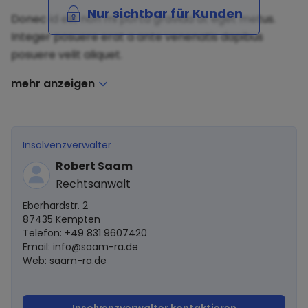
Nur sichtbar für Kunden
Donec id elit non mi porta gravida at eget metus.
Integer posuere erat a ante venenatis dapibus
posuere velit aliquet.
mehr anzeigen
Insolvenzverwalter
Robert Saam
Rechtsanwalt
Eberhardstr. 2
87435 Kempten
Telefon: +49 831 9607420
Email:
info@saam-ra.de
Web: saam-ra.de