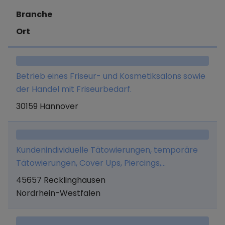
Branche
Ort
Betrieb eines Friseur- und Kosmetiksalons sowie
der Handel mit Friseurbedarf.
30159 Hannover
Kundenindividuelle Tätowierungen, temporäre
Tätowierungen, Cover Ups, Piercings,
Bodymodifikationen, Tattooentfernung,
45657 Recklinghausen
Beratung zu Körperschmuck und Tattoos sowie
Nordrhein-Westfalen
Verkauf von Tattoozubehör, Kleidung,
Kunstwerken und sonstigen Produkten aus dem