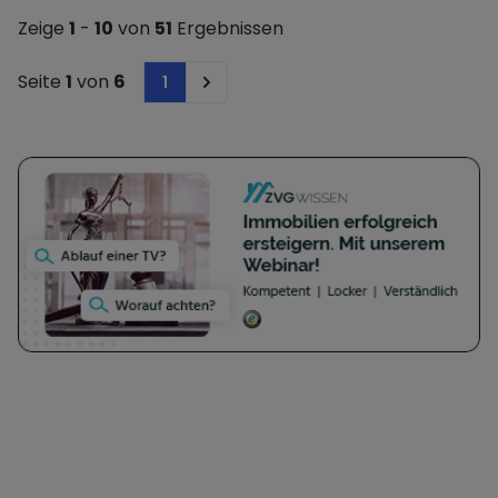
Außenwerbung und Innenwerbung, die auch an
Zeige
1
-
10
von
51
Ergebnissen
andere Firmen verkauft werden können.
Einrichtung von Läden, Reparaturen von
Seite
1
von
6
1
Next
Geräten, Werbung, Herstellung und Verkauf von
Tattoo Gerätschaften, Software und
Verbrauchsmaterialien, Training, Ausbildung,
Herstellung von Ausrüstungen und
Einrichtungsgegenständen.