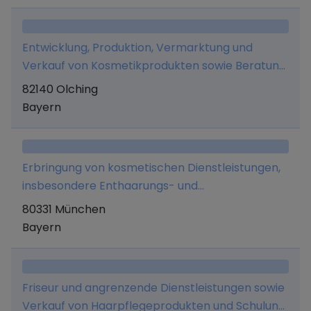
Entwicklung, Produktion, Vermarktung und
Verkauf von Kosmetikprodukten sowie Beratung
Dritter im Bereich Nachhaltigkeit.
82140 Olching
Bayern
Erbringung von kosmetischen Dienstleistungen,
insbesondere Enthaarungs- und
Tätowierungsentfernungsmaßnahmen,
80331 München
einschließlich Weitergabe von Kenntnissen an
Bayern
Dritte, auch im Rahmen von Franchiseverträgen.
Friseur und angrenzende Dienstleistungen sowie
Verkauf von Haarpflegeprodukten und Schulung