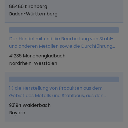
-Einzelteilen und Maschinen sowie der Handel,
88486 Kirchberg
Vertrieb und die Erbringung von Dienstleistungen
Baden-Württemberg
mit den genannten Erzeugnissen.
Der Handel mit und die Bearbeitung von Stahl-
und anderen Metallen sowie die Durchführung
sämtlicher damit in Zusammenhang stehender
41236 Mönchengladbach
Dienstleistungen. Die Gesellschaft kann
Nordrhein-Westfalen
gleichartige oder ähnliche Unternehmen
erwerben, sich an solchen beteiligen auch unter
Übernahme der persönlichen Haftung und der
1.) die Herstellung von Produkten aus dem
Geschäftsführung Vertretungen übernehmen
Gebiet des Metalls und Stahlbaus, aus den
und Zweigniederlassungen errichten.
Werkstoffen Stahl, Edelstahl, Aluminium, d.h. die
93194 Walderbach
Verarbeitung von Metall, auch im Verbund mit
Bayern
anderen Werkstoffen; Leistungen der
Montagearbeiten, insbesondere die Montage