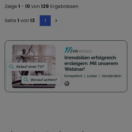
von gefertigten Baugruppen und Konstruktionen
Zeige
1
-
10
von
129
Ergebnissen
2.) der Im- und Export von Konsumgütern aller
Art, soweit dieser nicht genehmigungspflichtig
Seite
1
von
13
1
Next
ist oder verbotene Güter umfasst, und die
Erbringung und Vermittlung von
Dienstleistungen in In- und Ausland.