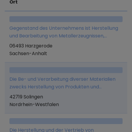
Ort
Gegenstand des Unternehmens ist Herstellung
und Bearbeitung von Metallerzeugnissen,
Übernahme und Vermittlung von
06493 Harzgerode
Werkaufträgen, Vermittlung von in- und
Sachsen-Anhalt
ausländischen Arbeitskräften, Serviceleistungen
im Bereich des Qualitätsmanagements.
Die Be- und Verarbeitung diverser Materialien
zwecks Herstellung von Produkten und
Teilprodukten, Stanz- und Umformtechnik und
42719 Solingen
mechanische Bearbeitung,
Nordrhein-Westfalen
Oberflächenveredelung, Dienstleistungen im
Bereich Entwicklung, Konstruktion und
Werkzeugbau, Kommissionier- und
Die Herstellung und der Vertrieb von