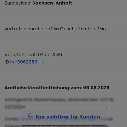
Bundesland:
Sachsen-Anhalt
vertreten durch den/die Geschäftsführer/-in
Veröffentlicht: 04.06.2026
ID
IN-3062360
Amtliche Veröffentlichung vom: 09.08.2026
Amtsgericht Musterhausen, Aktenzeichen: XYZ IN
23/32324
Nur sichtbar für Kunden
Donec id elit non mi porta gravida at eget metus.
Integer posuere erat a ante venenatis dapibus