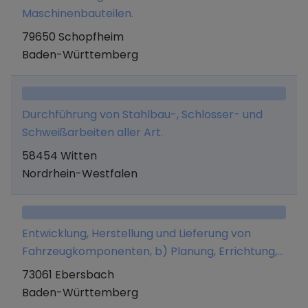
Verpackungstätigkeiten, sowie der Vertrieb und
Maschinenbauteilen.
Handel der vorgenannten Dienstleistungen und
79650 Schopfheim
Produkte sowie Beratungsleistungen auf den
Baden-Württemberg
vorstehenden Tätigkeitsgebieten.
Durchführung von Stahlbau-, Schlosser- und
Schweißarbeiten aller Art.
58454 Witten
Nordrhein-Westfalen
Entwicklung, Herstellung und Lieferung von
Fahrzeugkomponenten, b) Planung, Errichtung,
Wartung, Überholung, Reparatur, Ergänzung,
73061 Ebersbach
Modernisierung sowie De- und Remontage
Baden-Württemberg
(insbesondere Umsetzung) von