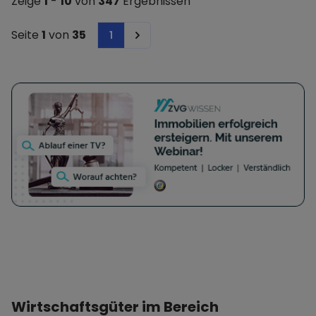
Zeige
1
-
10
von
347
Ergebnissen
Seite
1
von
35
1
Next
Wirtschaftsgüter im Bereich