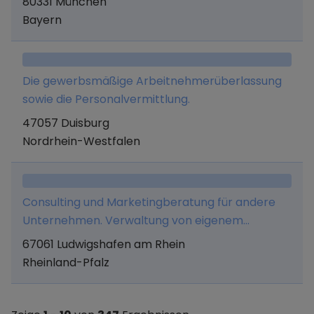
80331 München
Bayern
Die gewerbsmäßige Arbeitnehmerüberlassung
sowie die Personalvermittlung.
47057 Duisburg
Nordrhein-Westfalen
Consulting und Marketingberatung für andere
Unternehmen. Verwaltung von eigenem
Vermögen und alle hiermit in Zusammenhang
67061 Ludwigshafen am Rhein
stehenden Tätigkeiten.
Rheinland-Pfalz