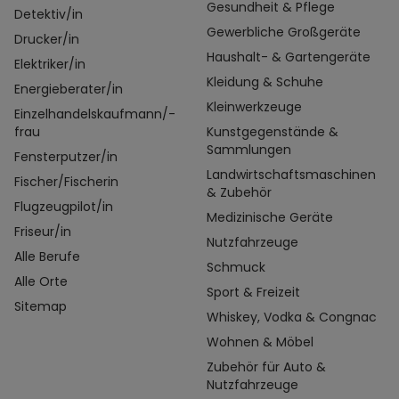
Gesundheit & Pflege
Detektiv/in
Gewerbliche Großgeräte
Drucker/in
Haushalt- & Gartengeräte
Elektriker/in
Kleidung & Schuhe
Energieberater/in
Kleinwerkzeuge
Einzelhandelskaufmann/-
frau
Kunstgegenstände &
Sammlungen
Fensterputzer/in
Landwirtschaftsmaschinen
Fischer/Fischerin
& Zubehör
Flugzeugpilot/in
Medizinische Geräte
Friseur/in
Nutzfahrzeuge
Alle Berufe
Schmuck
Alle Orte
Sport & Freizeit
Sitemap
Whiskey, Vodka & Congnac
Wohnen & Möbel
Zubehör für Auto &
Nutzfahrzeuge