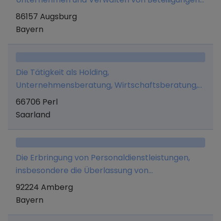
und Vermögen sowie diesbezügliche
86157 Augsburg
Dienstleistungen einschließlich der Übernahme
Bayern
von Managementfunktionen sowie das Halten
von Beteiligungen an anderen Unternehmen.
Ausgenommen sind erlaubnispflichtige
Die Tätigkeit als Holding,
Geschäfte nach dem KWG.
Unternehmensberatung, Wirtschaftsberatung,
Verwaltung eigenen Vermögens, Marketing und
66706 Perl
Managementaufgaben.
Saarland
Die Erbringung von Personaldienstleistungen,
insbesondere die Überlassung von
Arbeitnehmern.
92224 Amberg
Bayern