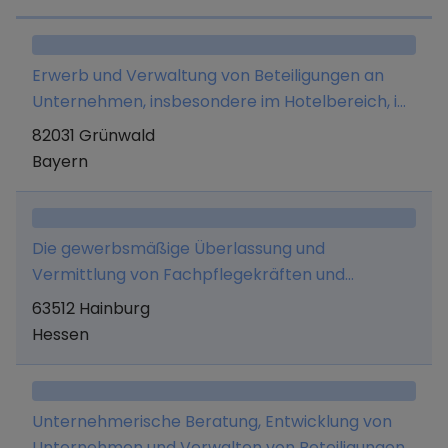
Erwerb und Verwaltung von Beteiligungen an
Unternehmen, insbesondere im Hotelbereich, im
eigenen Namen und auf eigene Rechnung und
82031 Grünwald
nicht als Dienstleistung für Dritte.
Bayern
Die gewerbsmäßige Überlassung und
Vermittlung von Fachpflegekräften und
medizinischen Personal sowie alle damit
63512 Hainburg
verbundenen Tätigkeiten.
Hessen
Unternehmerische Beratung, Entwicklung von
Unternehmen und Verwalten von Beteiligungen