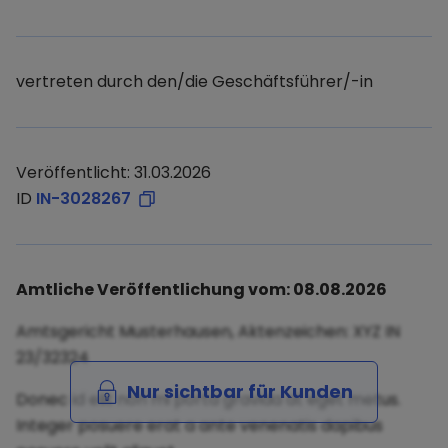
vertreten durch den/die Geschäftsführer/-in
Veröffentlicht: 31.03.2026
ID
IN-3028267
Amtliche Veröffentlichung vom: 08.08.2026
Amtsgericht Musterhausen, Aktenzeichen: XYZ IN
23/32324
Nur sichtbar für Kunden
Donec id elit non mi porta gravida at eget metus.
Integer posuere erat a ante venenatis dapibus