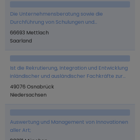
Die Unternehmensberatung sowie die
Durchführung von Schulungen und
Qualitätssicherungsarbeiten
66693 Mettlach
Saarland
Ist die Rekrutierung, Integration und Entwicklung
inländischer und ausländischer Fachkräfte zur
nachhaltigen Stellenbesetzung sowie die
49076 Osnabrück
einhergehende Entwicklung einer digitalen
Niedersachsen
Plattform, und alle in diesem Zusammenhang
erforderlichen und zweckdienlichen Geschäfte
Auswertung und Management von Innovationen
aller Art;