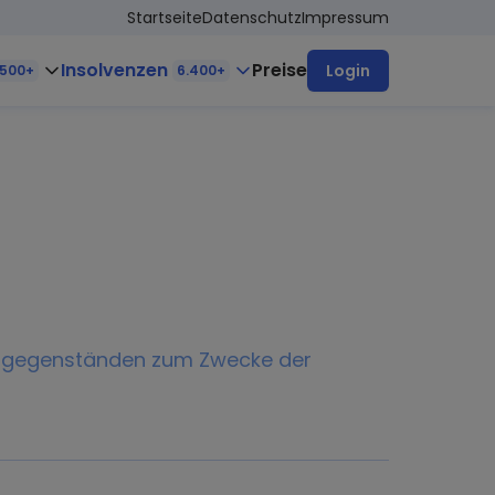
Startseite
Datenschutz
Impressum
Insolvenzen
Preise
Login
.500+
6.400+
nsgegenständen zum Zwecke der