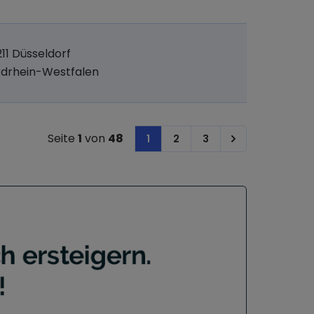
11 Düsseldorf
drhein-Westfalen
Seite
1
von
48
1
2
3
Next