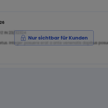
026
YZ IN 23/32324
Nur sichtbar für Kunden
tus. Integer posuere erat a ante venenatis dapibus posuer