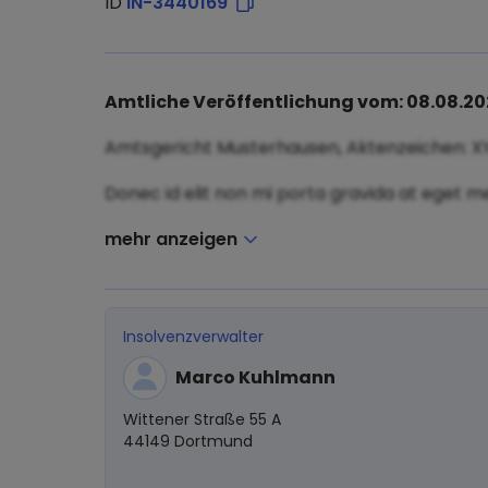
ID
IN-3440169
Amtliche Veröffentlichung vom: 08.08.2
Amtsgericht Musterhausen, Aktenzeichen: X
Donec id elit non mi porta gravida at eget me
mehr anzeigen
Insolvenzverwalter
Marco Kuhlmann
Wittener Straße 55 A
44149 Dortmund