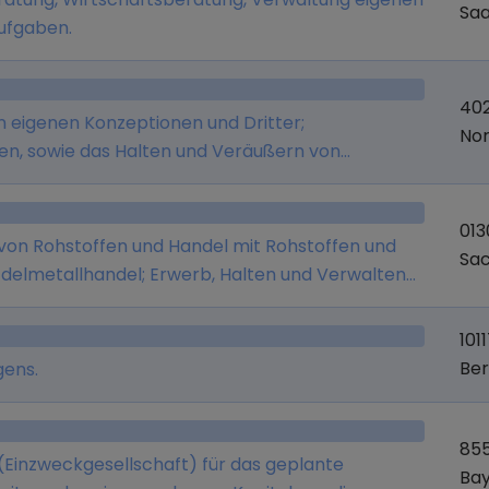
Saa
ufgaben.
402
n eigenen Konzeptionen und Dritter;
Nor
n, sowie das Halten und Veräußern von
013
von Rohstoffen und Handel mit Rohstoffen und
Sa
delmetallhandel; Erwerb, Halten und Verwalten
ten, gleich welcher Rechtsform sowie des eigenen
tern, Grundstücken und Immobilien sowie deren
101
n, die direkt oder indirekt mit dem Kauf, Verkauf
Ber
gens.
irtschaftsleben zusammenhängen.
855
(Einzweckgesellschaft) für das geplante
Ba