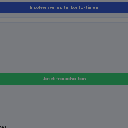
Insolvenzverwalter kontaktieren
Jetzt freischalten
tes