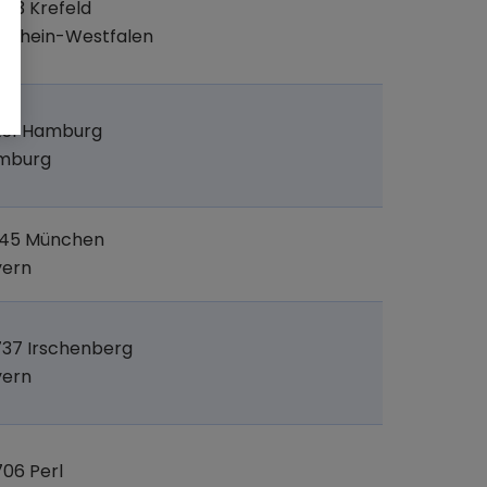
03 Krefeld
drhein-Westfalen
251 Hamburg
mburg
545 München
yern
37 Irschenberg
yern
06 Perl