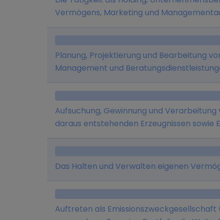
Vermögens, Marketing und Managementa
Planung, Projektierung und Bearbeitung vo
Management und Beratungsdienstleistunge
Beteiligungen aller Art.
Aufsuchung, Gewinnung und Verarbeitung 
daraus entstehenden Erzeugnissen sowie E
von Beteiligungen an anderen Gesellschaf
Vermögens; An- und Verkauf von Anlagegü
Vermietung; Erbringung von Dienstleistunge
Das Halten und Verwalten eigenen Vermö
oder Beteiligung von Rechtsträgern im W
Auftreten als Emissionszweckgesellschaft 