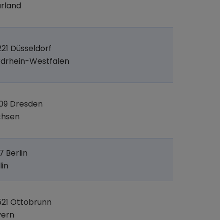
rland
21 Düsseldorf
drhein-Westfalen
09 Dresden
chsen
17 Berlin
lin
21 Ottobrunn
yern