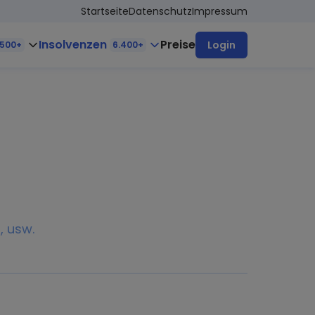
Startseite
Datenschutz
Impressum
Insolvenzen
Preise
Login
.500+
6.400+
, usw.