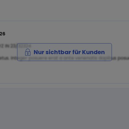
026
YZ IN 23/32324
Nur sichtbar für Kunden
tus. Integer posuere erat a ante venenatis dapibus posuer