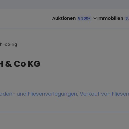
Auktionen
Immobilien
5.300+
3
bh-co-kg
H & Co KG
oden- und Fliesenverlegungen, Verkauf von Fliesen