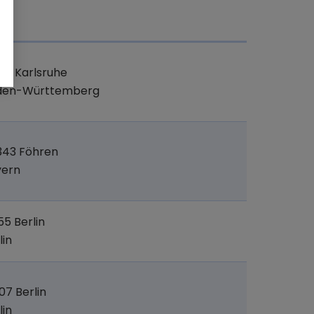
t
89 Karlsruhe
den-Württemberg
343 Föhren
yern
55 Berlin
lin
07 Berlin
lin