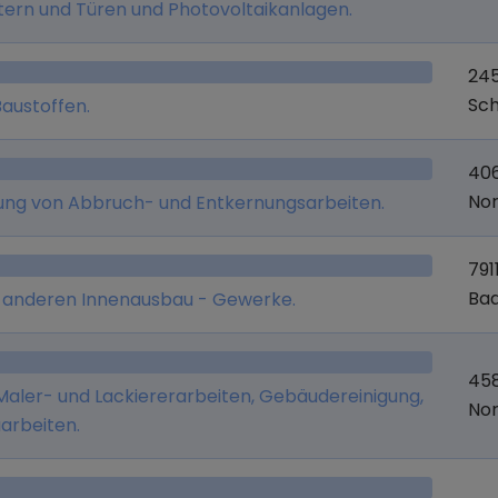
rn und Türen und Photovoltaikanlagen.
24
Sch
Baustoffen.
406
Nor
rung von Abbruch- und Entkernungsarbeiten.
791
Ba
e anderen Innenausbau - Gewerke.
45
ler- und Lackiererarbeiten, Gebäudereinigung,
Nor
arbeiten.