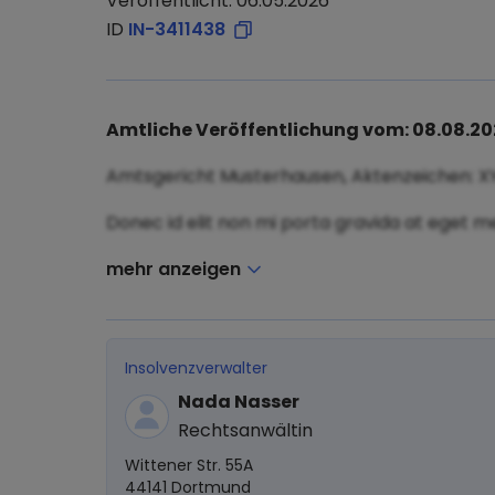
Veröffentlicht: 06.05.2026
ID
IN-3411438
Amtliche Veröffentlichung vom: 08.08.2
Amtsgericht Musterhausen, Aktenzeichen: X
Donec id elit non mi porta gravida at eget me
mehr anzeigen
Insolvenzverwalter
Nada Nasser
Rechtsanwältin
Wittener Str. 55A
44141 Dortmund