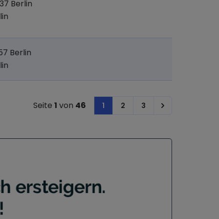
37 Berlin
lin
57 Berlin
lin
Seite
1
von
46
1
2
3
Next