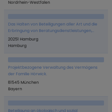
Verwaltungs- und
Nordrhein-Westfalen
Generalunternehmerleistungen im Bereich Real
Estate.
Das Halten von Beteiligungen aller Art und die
Erbringung von Beratungsdienstleistungen,
insbesondere im Bereich erneuerbarer Energien,
20251 Hamburg
im eigenen Namen und auf eigene Rechnung.
Hamburg
Projektbezogene Verwaltung des Vermögens
der Familie Hörwick.
81545 München
Bayern
Beteiligung an ökologisch und sozial