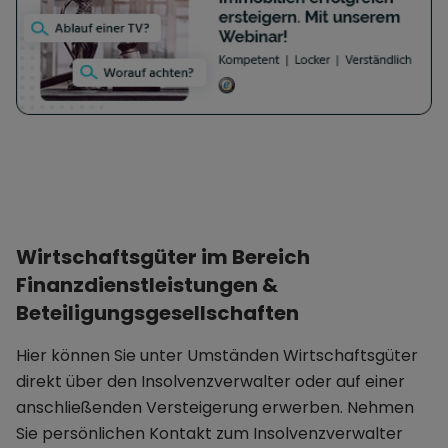
oder Funktionsholding, sowie der Erwerb und die
Verwaltung von Immobilien. (2) Die Gesellschaft
ist berechtigt, Unternehmen jeder Art zu
errichten, zu erwerben oder zu pachten oder
sich an solchen in jeder Form zu beteiligen sowie
alle damit zusammenhängenden Geschäfte und
Handlungen vorzunehmen, soweit sie zur
Erreichung des Geschäftszwecks als dienlich
erscheinen oder die Unternehmungen der
Gesellschaft zu fördern geeignet sind. Sie kann
Wirtschaftsgüter im Bereich
Zweigniederlassungen errichten.
Finanzdienstleistungen &
Beteiligungsgesellschaften
Hier können Sie unter Umständen Wirtschaftsgüter
direkt über den Insolvenzverwalter oder auf einer
anschließenden Versteigerung erwerben. Nehmen
Sie persönlichen Kontakt zum Insolvenzverwalter