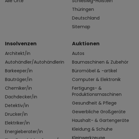
Alle Orte
Schleswig-Holstein
Thüringen
Deutschland
Sitemap
Insolvenzen
Auktionen
Architekt/in
Autos
Autohändler/Autohändlerin
Baumaschinen & Zubehör
Barkeeper/in
Büromöbel & -artikel
Bauträger/in
Computer & Elektronik
Chemiker/in
Fertigungs- &
Produktionsmaschinen
Dachdecker/in
Gesundheit & Pflege
Detektiv/in
Gewerbliche Großgeräte
Drucker/in
Haushalt- & Gartengeräte
Elektriker/in
Kleidung & Schuhe
Energieberater/in
Kleinwerkzeuge