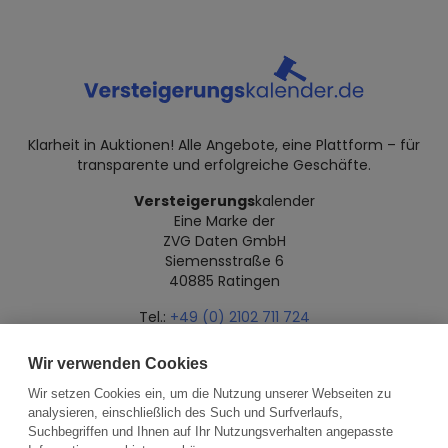
Klarheit in Auktionen! Alle Angebote, eine Plattform – für
transparente und erfolgreiche Geschäfte.
Versteigerungs
kalender
Eine Marke der
ZVG Daten GmbH
Siemensstraße 6
40885 Ratingen
Tel.:
+49 (0) 2102 711 724
Mail:
info@versteigerungskalender.de
Wir verwenden Cookies
Datenschutz
Impressum
Über uns
Wir setzen Cookies ein, um die Nutzung unserer Webseiten zu
analysieren, einschließlich des Such und Surfverlaufs,
Suchbegriffen und Ihnen auf Ihr Nutzungsverhalten angepasste