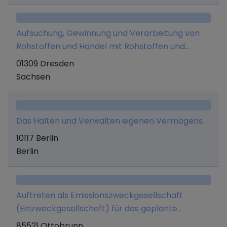
Aufsuchung, Gewinnung und Verarbeitung von
Rohstoffen und Handel mit Rohstoffen und
daraus entstehenden Erzeugnissen sowie
01309 Dresden
Edelmetallhandel; Erwerb, Halten und Verwalten
Sachsen
von Beteiligungen an anderen Gesellschaften,
gleich welcher Rechtsform sowie des eigenen
Vermögens; An- und Verkauf von Anlagegütern,
Das Halten und Verwalten eigenen Vermögens.
Grundstücken und Immobilien sowie deren
10117 Berlin
Vermietung; Erbringung von Dienstleistungen, die
Berlin
direkt oder indirekt mit dem Kauf, Verkauf oder
Beteiligung von Rechtsträgern im
Wirtschaftsleben zusammenhängen.
Auftreten als Emissionszweckgesellschaft
(Einzweckgesellschaft) für das geplante
erneuerbare Energien Portfolio, die
85521 Ottobrunn