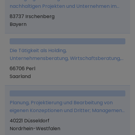
nachhaltigen Projekten und Unternehmen im
eigenen Namen und auf eigene Rechnung sowie
83737 Irschenberg
die Verwaltung von Marken und Patenten
Bayern
Die Tätigkeit als Holding,
Unternehmensberatung, Wirtschaftsberatung,
Verwaltung eigenen Vermögens, Marketing und
66706 Perl
Managementaufgaben.
Saarland
Planung, Projektierung und Bearbeitung von
eigenen Konzeptionen und Dritter; Management
und Beratungsdienstleistungen, sowie das Halten
40221 Düsseldorf
und Veräußern von Beteiligungen aller Art.
Nordrhein-Westfalen