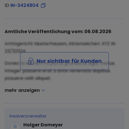
ID
IN-3424804
Amtliche Veröffentlichung vom: 06.08.2026
Amtsgericht Musterhausen, Aktenzeichen: XYZ IN
23/32324
Nur sichtbar für Kunden
Donec id elit non mi porta gravida at eget metus.
Integer posuere erat a ante venenatis dapibus
posuere velit aliquet.
mehr anzeigen
Insolvenzverwalter
Holger Domeyer