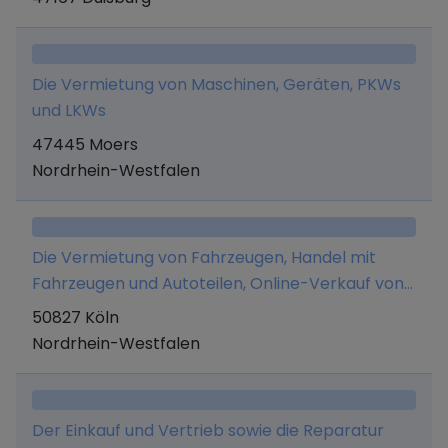
sowie die Erbringung von Planungs-, Beratungs-
und sonstigen Dienstleistungen auf den
vorgenannten Gebieten sowohl im Inland als
Die Vermietung von Maschinen, Geräten, PKWs
auch im Ausland und alle damit im
und LKWs
Zusammenhang stehenden Geschäfte.
47445 Moers
Nordrhein-Westfalen
Die Vermietung von Fahrzeugen, Handel mit
Fahrzeugen und Autoteilen, Online-Verkauf von
Autoteilen und KFZ-Pflegeprodukten, Import und
50827 Köln
Export von KFZ-Teilen, Kurierdienstleistungen
Nordrhein-Westfalen
(bis 3,5 Tonnen), Gebäudereinigung (privat und
gewerblich), Vermittlung von
Transportaufträgen sowie
Der Einkauf und Vertrieb sowie die Reparatur
Personenbeförderung.