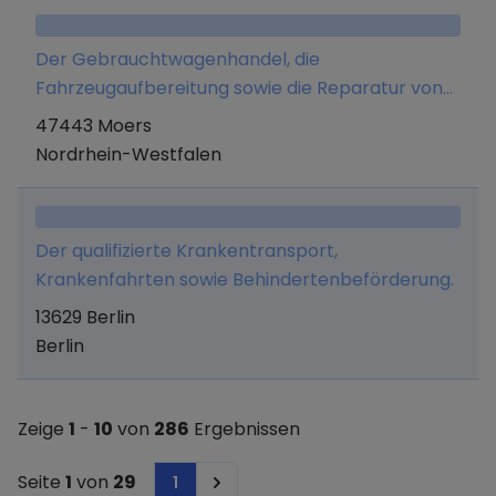
Der Gebrauchtwagenhandel, die
Fahrzeugaufbereitung sowie die Reparatur von
Fahrzeugen
47443 Moers
Nordrhein-Westfalen
Der qualifizierte Krankentransport,
Krankenfahrten sowie Behindertenbeförderung.
13629 Berlin
Berlin
Zeige
1
-
10
von
286
Ergebnissen
Seite
1
von
29
1
Next