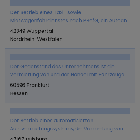
Der Betrieb eines Taxi- sowie
Mietwagenfahrdienstes nach PBefG, ein Autoan-
bzw. -verkauf und -vermietung.
42349 Wuppertal
Nordrhein-Westfalen
Der Gegenstand des Unternehmens ist die
Vermietung von und der Handel mit Fahrzeugen,
sowie weitere damit zusammenhängende
60596 Frankfurt
kommerzielle Dienstleistungen und Tätigkeiten.
Hessen
Der Betrieb eines automatisierten
Autovermietungssystems, die Vermietung von
und der Handel mit Kraftfahrzeugen jeglicher Art
47167 Duisburg