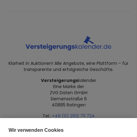
Klarheit in Auktionen! Alle Angebote, eine Plattform – für
transparente und erfolgreiche Geschäfte.
Versteigerungs
kalender
Eine Marke der
ZVG Daten GmbH
Siemensstraße 6
40885 Ratingen
Tel.:
+49 (0) 2102 711 724
Mail:
info@versteigerungskalender.de
Wir verwenden Cookies
Datenschutz
Impressum
Über uns