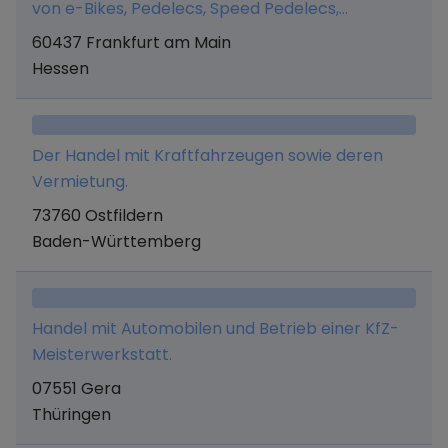
von e-Bikes, Pedelecs, Speed Pedelecs,
Elektrofahrrädern, Lastenfahrrädern, e-
60437 Frankfurt am Main
Cargobikes, Dreirädern und entsprechendem
Hessen
Zubehör sowie alle damit im Zusammenhang
stehenden Geschäfte.
Der Handel mit Kraftfahrzeugen sowie deren
Vermietung.
73760 Ostfildern
Baden-Württemberg
Handel mit Automobilen und Betrieb einer KfZ-
Meisterwerkstatt.
07551 Gera
Thüringen