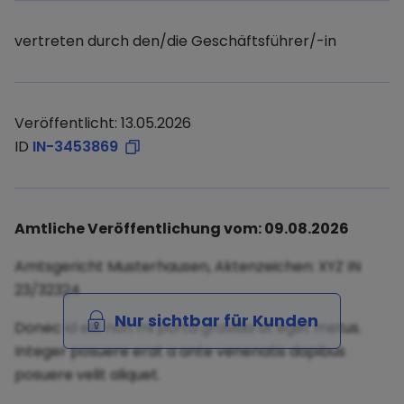
vertreten durch den/die Geschäftsführer/-in
Veröffentlicht: 13.05.2026
ID
IN-3453869
Amtliche Veröffentlichung vom: 09.08.2026
Amtsgericht Musterhausen, Aktenzeichen: XYZ IN
23/32324
Nur sichtbar für Kunden
Donec id elit non mi porta gravida at eget metus.
Integer posuere erat a ante venenatis dapibus
posuere velit aliquet.