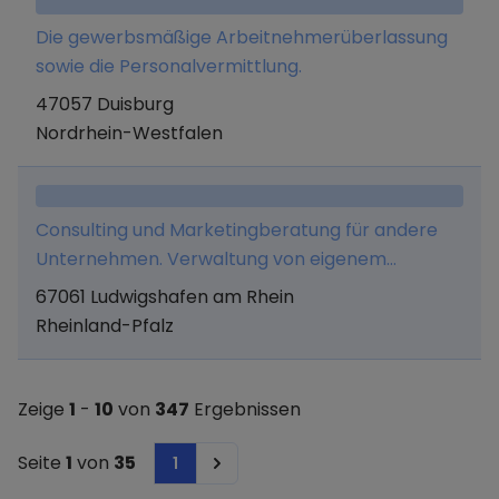
Die gewerbsmäßige Arbeitnehmerüberlassung
sowie die Personalvermittlung.
47057 Duisburg
Nordrhein-Westfalen
Consulting und Marketingberatung für andere
Unternehmen. Verwaltung von eigenem
Vermögen und alle hiermit in Zusammenhang
67061 Ludwigshafen am Rhein
stehenden Tätigkeiten.
Rheinland-Pfalz
Zeige
1
-
10
von
347
Ergebnissen
Seite
1
von
35
1
Next