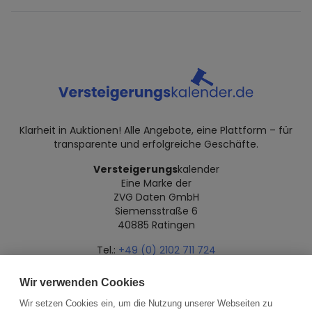
Klarheit in Auktionen! Alle Angebote, eine Plattform – für
transparente und erfolgreiche Geschäfte.
Versteigerungs
kalender
Eine Marke der
ZVG Daten GmbH
Siemensstraße 6
40885 Ratingen
Tel.:
+49 (0) 2102 711 724
Mail:
info@versteigerungskalender.de
Wir verwenden Cookies
Datenschutz
Impressum
Über uns
Wir setzen Cookies ein, um die Nutzung unserer Webseiten zu