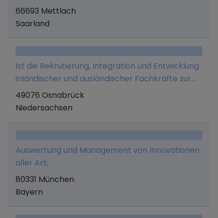
Qualitätssicherungsarbeiten
66693 Mettlach
Saarland
Ist die Rekrutierung, Integration und Entwicklung
inländischer und ausländischer Fachkräfte zur
nachhaltigen Stellenbesetzung sowie die
49076 Osnabrück
einhergehende Entwicklung einer digitalen
Niedersachsen
Plattform, und alle in diesem Zusammenhang
erforderlichen und zweckdienlichen Geschäfte
Auswertung und Management von Innovationen
aller Art;
80331 München
Bayern