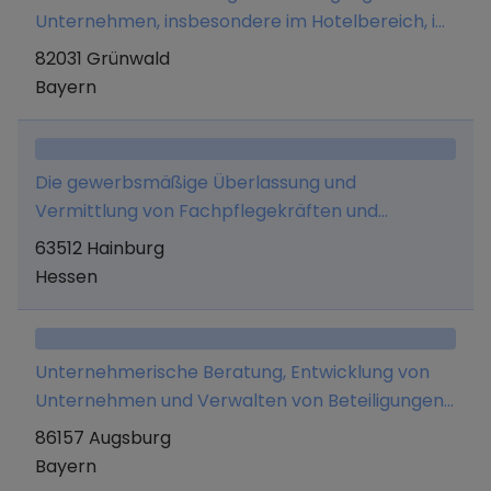
Unternehmen, insbesondere im Hotelbereich, im
eigenen Namen und auf eigene Rechnung und
82031 Grünwald
nicht als Dienstleistung für Dritte.
Bayern
Die gewerbsmäßige Überlassung und
Vermittlung von Fachpflegekräften und
medizinischen Personal sowie alle damit
63512 Hainburg
verbundenen Tätigkeiten.
Hessen
Unternehmerische Beratung, Entwicklung von
Unternehmen und Verwalten von Beteiligungen
und Vermögen sowie diesbezügliche
86157 Augsburg
Dienstleistungen einschließlich der Übernahme
Bayern
von Managementfunktionen sowie das Halten