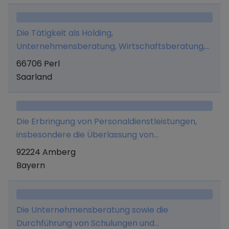
von Beteiligungen an anderen Unternehmen.
Ausgenommen sind erlaubnispflichtige
Die Tätigkeit als Holding,
Geschäfte nach dem KWG.
Unternehmensberatung, Wirtschaftsberatung,
Verwaltung eigenen Vermögens, Marketing und
66706 Perl
Managementaufgaben.
Saarland
Die Erbringung von Personaldienstleistungen,
insbesondere die Überlassung von
Arbeitnehmern.
92224 Amberg
Bayern
Die Unternehmensberatung sowie die
Durchführung von Schulungen und