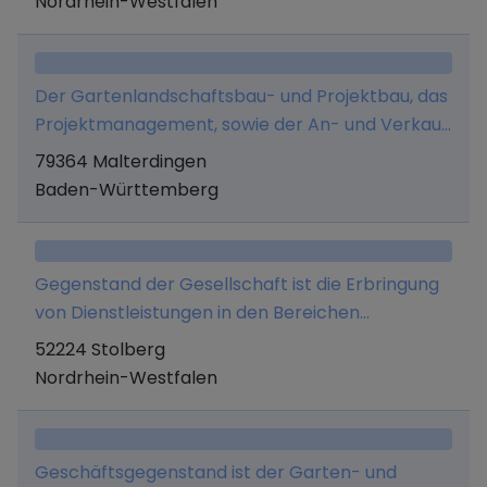
Nordrhein-Westfalen
Der Gartenlandschaftsbau- und Projektbau, das
Projektmanagement, sowie der An- und Verkauf
von Immobilien, Verlegung von Leitungen und
79364 Malterdingen
Kabel, insbesondere Glasfaserverlegung,
Baden-Württemberg
Verkauf und Vermietung von Geräten und
Maschinen.
Gegenstand der Gesellschaft ist die Erbringung
von Dienstleistungen in den Bereichen
Gartenpflege, Hausmeisterdienste, Firmen- und
52224 Stolberg
Geländereinigung, Generalunternehmer für
Nordrhein-Westfalen
Wohnungsrenovierung.
Geschäftsgegenstand ist der Garten- und