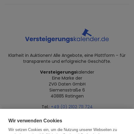
Klarheit in Auktionen! Alle Angebote, eine Plattform – für
transparente und erfolgreiche Geschäfte.
Versteigerungs
kalender
Eine Marke der
ZVG Daten GmbH
Siemensstraße 6
40885 Ratingen
Tel.:
+49 (0) 2102 711 724
Mail:
info@versteigerungskalender.de
Wir verwenden Cookies
Datenschutz
Impressum
Über uns
Wir setzen Cookies ein, um die Nutzung unserer Webseiten zu