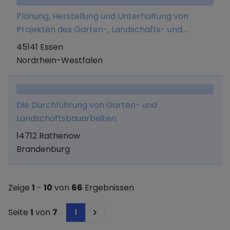
Planung, Herstellung und Unterhaltung von
Projekten des Garten-, Landschafts- und
Wegebaues einschließlich aller dazugehörigen
45141 Essen
Arbeiten.
Nordrhein-Westfalen
Die Durchführung von Garten- und
Landschaftsbauarbeiten.
14712 Rathenow
Brandenburg
Zeige
1
-
10
von
66
Ergebnissen
Seite
1
von
7
1
Next