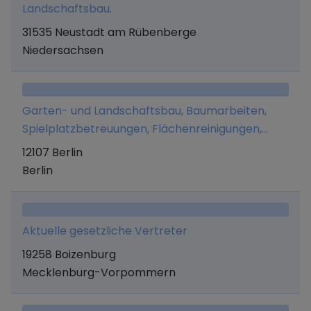
Landschaftsbau.
31535 Neustadt am Rübenberge
Niedersachsen
Garten- und Landschaftsbau, Baumarbeiten,
Spielplatzbetreuungen, Flächenreinigungen,
Grundreinigung, Entsorgungsleistungen,
12107 Berlin
Zaunarbeiten, Winterdienst und Pflasterarbeiten.
Berlin
Aktuelle gesetzliche Vertreter
19258 Boizenburg
Mecklenburg-Vorpommern