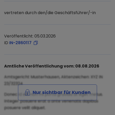
vertreten durch den/die Geschäftsführer/-in
Veröffentlicht: 05.03.2026
ID
IN-2860117
Amtliche Veröffentlichung vom: 08.08.2026
Amtsgericht Musterhausen, Aktenzeichen: XYZ IN
23/32324
Nur sichtbar für Kunden
Donec id elit non mi porta gravida at eget metus.
Integer posuere erat a ante venenatis dapibus
posuere velit aliquet.