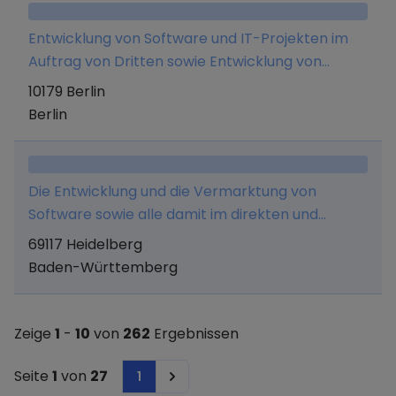
Unternehmensbeteiligungen, verzinsliche
Wertpapiere oder Immobilien im In- und Ausland
Entwicklung von Software und IT-Projekten im
zu erwerben
Auftrag von Dritten sowie Entwicklung von
eigenen Produkten sowie deren Vermarktung
10179 Berlin
und alle damit verbundenen Leistungen
Berlin
Die Entwicklung und die Vermarktung von
Software sowie alle damit im direkten und
indirekten Zusammenhang stehenden
69117 Heidelberg
Tätigkeiten, insbesondere die Erbringung von
Baden-Württemberg
ergänzenden Beratungsleistungen.
Zeige
1
-
10
von
262
Ergebnissen
Seite
1
von
27
1
Next