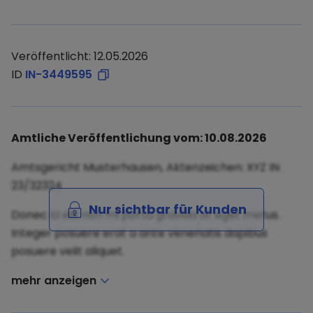
Veröffentlicht: 12.05.2026
ID
IN-3449595
Amtliche Veröffentlichung vom: 10.08.2026
Amtsgericht Musterhausen, Aktenzeichen: XYZ IN
23/32324
Nur sichtbar für Kunden
Donec id elit non mi porta gravida at eget metus.
Integer posuere erat a ante venenatis dapibus
posuere velit aliquet.
mehr anzeigen