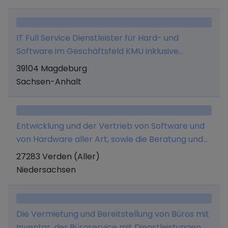
IT Full Service Dienstleister für Hard- und
Software im Geschäftsfeld KMU inklusive
Webservices im Verkaufs- und Mietmodell.
39104 Magdeburg
Sachsen-Anhalt
Entwicklung und der Vertrieb von Software und
von Hardware aller Art, sowie die Beratung und
Schulung.
27283 Verden (Aller)
Niedersachsen
Die Vermietung und Bereitstellung von Büros mit
Inventar, der Büroservice mit Dienstleistungen,