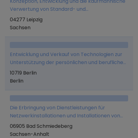
Konzeption, Entwicklung und die kaufmännische
Verwertung von Standard- und
Individualsoftware, sowie das Erbringen von
04277 Leipzig
Dienstleistungen aller Art in diesem
Sachsen
Zusammenhang
Entwicklung und Verkauf von Technologien zur
Unterstützung der persönlichen und beruflichen
Entwicklung und Potentialentfaltung von
10719 Berlin
Menschen und Organisationen. Entwicklung,
Berlin
Verkauf und Vertrieb von Technologien im
Consulting und Coaching Bereich.
Die Erbringung von Dienstleistungen für
Netzwerkinstallationen und Installationen von
Breitbandkommunikationsanlagen sowie der
06905 Bad Schmiedeberg
Handel mit dazugehörigen Komponenten.
Sachsen-Anhalt