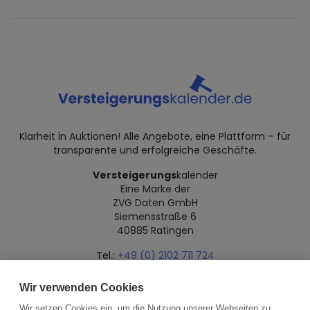
Klarheit in Auktionen! Alle Angebote, eine Plattform – für
transparente und erfolgreiche Geschäfte.
Versteigerungs
kalender
Eine Marke der
ZVG Daten GmbH
Siemensstraße 6
40885 Ratingen
Tel.:
+49 (0) 2102 711 724
Mail:
info@versteigerungskalender.de
Wir verwenden Cookies
Datenschutz
Impressum
Über uns
Wir setzen Cookies ein, um die Nutzung unserer Webseiten zu