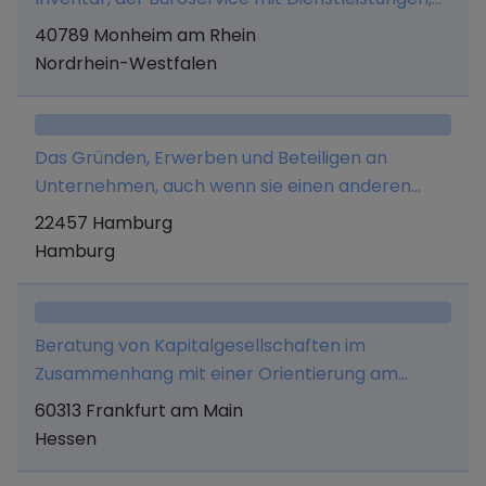
die im Zusammenhang mit einem Bürobetrieb
40789 Monheim am Rhein
anfallen, der Buchungs- und Kontierungsservice
Nordrhein-Westfalen
ohne Beratung, Übersetzungsservice,
Organisation und Ablage von
Geschäftsvorgängen, Training im
Das Gründen, Erwerben und Beteiligen an
Unternehmensbereich, sonstige Administration
Unternehmen, auch wenn sie einen anderen
Unternehmensgegenstand haben, ebenso wie
22457 Hamburg
die Übernahme der Geschäftsführung und
Hamburg
Verwaltung solcher Unternehmen sowie das
Abschließen von Unternehmensverträgen.
Ferner ist die Gesellschaft berechtigt,
Beratung von Kapitalgesellschaften im
Dienstleistungen für verbundene Unternehmen
Zusammenhang mit einer Orientierung am
zu erbringen - insbesondere in den Bereichen
Aktienmarkt, insbesondere Erbringung von
60313 Frankfurt am Main
Management, Personal, Marketing, Controlling,
Presse, Marketing-und Agenturleistungen.
Hessen
IT, Verwaltung und strategische Entwicklung.
Außerdem werden Mittel eingeworben, um