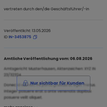
vertreten durch den/die Geschäftsführer/-in
Veröffentlicht: 13.05.2026
ID
IN-3453875
Amtliche Veröffentlichung vom: 06.08.2026
Amtsgericht Musterhausen, Aktenzeichen: XYZ IN
23/32324
Nur sichtbar für Kunden
Donec id elit non mi porta gravida at eget metus.
Integer posuere erat a ante venenatis dapibus
posuere velit aliquet.