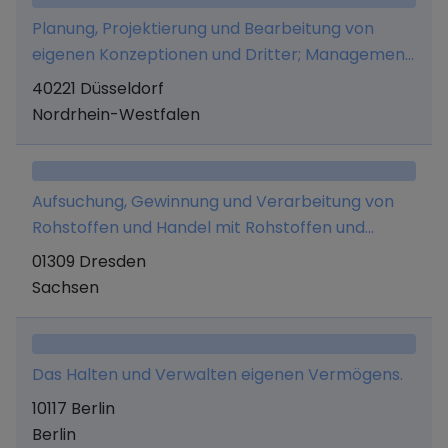
Planung, Projektierung und Bearbeitung von
eigenen Konzeptionen und Dritter; Management
und Beratungsdienstleistungen, sowie das Halten
40221 Düsseldorf
und Veräußern von Beteiligungen aller Art.
Nordrhein-Westfalen
Aufsuchung, Gewinnung und Verarbeitung von
Rohstoffen und Handel mit Rohstoffen und
daraus entstehenden Erzeugnissen sowie
01309 Dresden
Edelmetallhandel; Erwerb, Halten und Verwalten
Sachsen
von Beteiligungen an anderen Gesellschaften,
gleich welcher Rechtsform sowie des eigenen
Vermögens; An- und Verkauf von Anlagegütern,
Das Halten und Verwalten eigenen Vermögens.
Grundstücken und Immobilien sowie deren
10117 Berlin
Vermietung; Erbringung von Dienstleistungen, die
Berlin
direkt oder indirekt mit dem Kauf, Verkauf oder