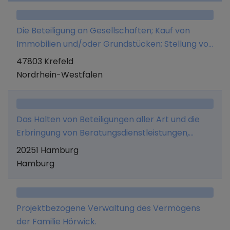
Die Beteiligung an Gesellschaften; Kauf von
Immobilien und/oder Grundstücken; Stellung von
Management- und Beratungsleistungen;
47803 Krefeld
Verwaltungs- und
Nordrhein-Westfalen
Generalunternehmerleistungen im Bereich Real
Estate.
Das Halten von Beteiligungen aller Art und die
Erbringung von Beratungsdienstleistungen,
insbesondere im Bereich erneuerbarer Energien,
20251 Hamburg
im eigenen Namen und auf eigene Rechnung.
Hamburg
Projektbezogene Verwaltung des Vermögens
der Familie Hörwick.