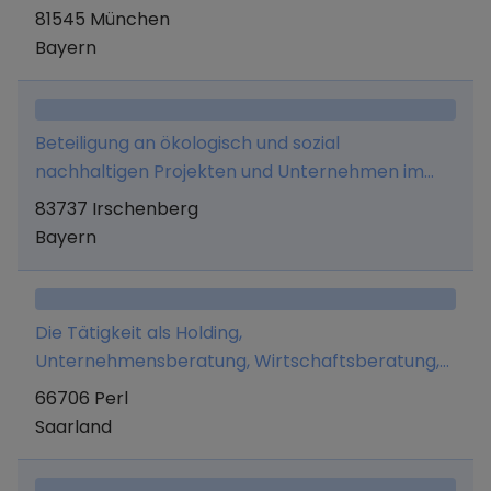
81545 München
Bayern
Beteiligung an ökologisch und sozial
nachhaltigen Projekten und Unternehmen im
eigenen Namen und auf eigene Rechnung sowie
83737 Irschenberg
die Verwaltung von Marken und Patenten
Bayern
Die Tätigkeit als Holding,
Unternehmensberatung, Wirtschaftsberatung,
Verwaltung eigenen Vermögens, Marketing und
66706 Perl
Managementaufgaben.
Saarland