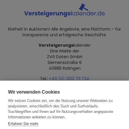
Klarheit in Auktionen! Alle Angebote, eine Plattform – für
transparente und erfolgreiche Geschäfte.
Versteigerungs
kalender
Eine Marke der
ZVG Daten GmbH
Siemensstraße 6
40885 Ratingen
Tel.:
+49 (0) 2102 711 724
Mail:
info@versteigerungskalender.de
Wir verwenden Cookies
Datenschutz
Impressum
Über uns
Wir setzen Cookies ein, um die Nutzung unserer Webseiten zu
analysieren, einschließlich des Such und Surfverlaufs,
Suchbegriffen und Ihnen auf Ihr Nutzungsverhalten angepasste
Informationen anbieten zu können.
Erfahren Sie mehr