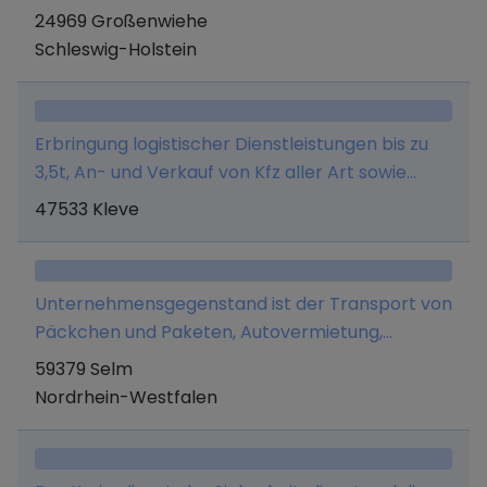
Logistik.
24969 Großenwiehe
Schleswig-Holstein
Erbringung logistischer Dienstleistungen bis zu
3,5t, An- und Verkauf von Kfz aller Art sowie
Import und Export freier Güter und aller damit
47533 Kleve
jeweils im Zusammenhang stehender
Tätigkeiten
Unternehmensgegenstand ist der Transport von
Päckchen und Paketen, Autovermietung,
Autoaufbereitung, Aufstellen von
59379 Selm
Elektrokleingeräten (steckerfertiges
Nordrhein-Westfalen
Anschließen), Smartphone- und PC-
Reparaturen sowie der Onlinehandel mit
sonstigen Gütern.