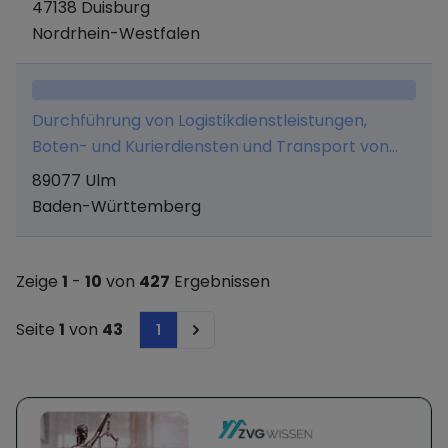
47138 Duisburg
erlaubnisfreien Waren aller Art, Betrieb einer
Nordrhein-Westfalen
freien Werkstatt, Personaldienstleistungen in
den Bereichen Logistik, Lager, Hafen,
Gebäudereinigung und Bauhandwerk, die
Durchführung von Logistikdienstleistungen,
Verwaltung und Vermietung von Immobilien,
Boten- und Kurierdiensten und Transport von
sowie alle damit im Zusammenhang stehenden
Waren und Gütern aller Art sowie Durchführung
Tätigkeiten; soweit diese nicht einer besonderen
89077 Ulm
aller damit in unmittelbaren und mittelbaren
Erlaubnis bedürfen.
Baden-Württemberg
Zusammenhang stehenden Geschäften.
Zeige
1
-
10
von
427
Ergebnissen
Seite
1
von
43
1
Next