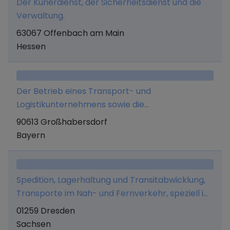
Der Kurierdienst, der Sicherheitsdienst und die
Verwaltung.
63067 Offenbach am Main
Hessen
Der Betrieb eines Transport- und
Logistikunternehmens sowie die
Fahrzeugvermietung an Selbstfahrer.
90613 Großhabersdorf
Bayern
Spedition, Lagerhaltung und Transitabwicklung,
Transporte im Nah- und Fernverkehr, speziell im
Frische- und Tiefkühlbereich sowie der
01259 Dresden
Verteilerverkehr für Lebensmittel im Groß- und
Sachsen