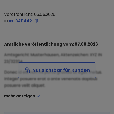
Veröffentlicht: 06.05.2026
ID
IN-3411442
Amtliche Veröffentlichung vom: 07.08.2026
Amtsgericht Musterhausen, Aktenzeichen: XYZ IN
23/32324
Nur sichtbar für Kunden
Donec id elit non mi porta gravida at eget metus.
Integer posuere erat a ante venenatis dapibus
posuere velit aliquet.
mehr anzeigen