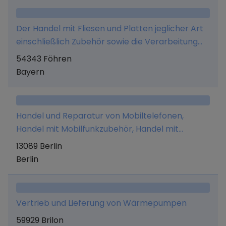
Der Handel mit Fliesen und Platten jeglicher Art
einschließlich Zubehör sowie die Verarbeitung
dieser Produkte, - der Handel mit Sanitär-, Bad-,
54343 Föhren
Heizungs-, Klima- und Lüftungsartikeln jeglicher
Bayern
Art einschließlich Zubehör sowie die
Verarbeitung dieser Produkte, - der Handel mit
Bad-, Wohn- und Tischaccessoires jeglicher Art,
Handel und Reparatur von Mobiltelefonen,
- der Vertrieb, der Handel und die Entwicklung
Handel mit Mobilfunkzubehör, Handel mit
von EDV-Soft- und Hardware sowie die
Elektrokleingeräten.
13089 Berlin
Organisationsberatung, - das Speditions-,
Berlin
Lager- und Frachtführergeschäft im nationalen
und internationalen Bereich sowie die
Durchführung von Dienstleistungen in den
Bereichen Logistik,
Vertrieb und Lieferung von Wärmepumpen
Betriebssicherheit/Arbeitsmedizin und
59929 Brilon
technischem Einkauf, - die exklusive