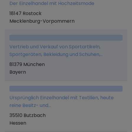
Der Einzelhandel mit Hochzeitsmode
18147 Rostock
Mecklenburg-Vorpommern
Vertrieb und Verkauf von Sportartikeln,
Sportgeräten, Bekleidung und Schuhen,
insbesondere solchen zur Ausübung des
81379 München
Golfsports, in einem oder mehreren
Bayern
Ladengeschäften im Großraum München und in
dem ebenfalls vom Unternehmen betriebenen
Online-Shop (www.mygolfoutlet.de).
Ursprünglich Einzelhandel mit Textilien, heute
reine Besitz- und
Vermögensverwaltungsgesellschaft.
35510 Butzbach
Hessen