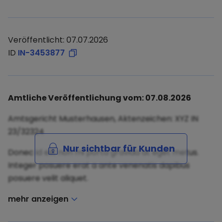
Veröffentlicht: 07.07.2026
ID
IN-3453877
Amtliche Veröffentlichung vom: 07.08.2026
Amtsgericht Musterhausen, Aktenzeichen: XYZ IN
23/32324
Nur sichtbar für Kunden
Donec id elit non mi porta gravida at eget metus.
Integer posuere erat a ante venenatis dapibus
posuere velit aliquet.
mehr anzeigen