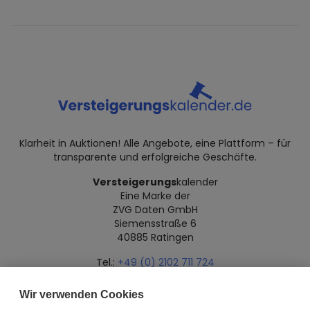
Klarheit in Auktionen! Alle Angebote, eine Plattform – für
transparente und erfolgreiche Geschäfte.
Versteigerungs
kalender
Eine Marke der
ZVG Daten GmbH
Siemensstraße 6
40885 Ratingen
Tel.:
+49 (0) 2102 711 724
Mail:
info@versteigerungskalender.de
Wir verwenden Cookies
Datenschutz
Impressum
Über uns