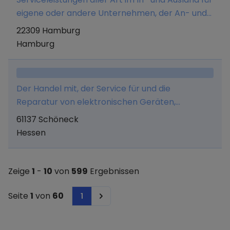
eigene oder andere Unternehmen, der An- und
Verkauf von Waren aller Art, insbesondere von
22309 Hamburg
Bürobedarf und Möbeln, sowie die Vermittlung
Hamburg
von Versicherungen und Bausparverträgen.
Der Handel mit, der Service für und die
Reparatur von elektronischen Geräten,
insbesondere von EDV-Hardware sowie allem
61137 Schöneck
dazugehörigem Zubehör. Es wird u.a. ein
Hessen
Internet-Shop betrieben.
Zeige
1
-
10
von
599
Ergebnissen
Seite
1
von
60
1
Next