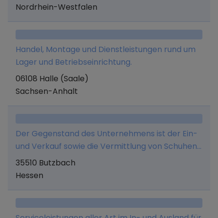
Nordrhein-Westfalen
Repräsentation und Vertretung von Fliesen- und
Sanitärartikelherstellern.
Handel, Montage und Dienstleistungen rund um
Lager und Betriebseinrichtung.
06108 Halle (Saale)
Sachsen-Anhalt
Der Gegenstand des Unternehmens ist der Ein-
und Verkauf sowie die Vermittlung von Schuhen,
Textilien und Accessoires aller Art.
35510 Butzbach
Hessen
Serviceleistungen aller Art im In- und Ausland für