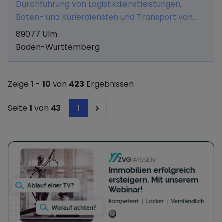
Durchführung von Logistikdienstleistungen,
Verwaltung und Vermietung von Immobilien,
Boten- und Kurierdiensten und Transport von
sowie alle damit im Zusammenhang stehenden
Waren und Gütern aller Art sowie Durchführung
Tätigkeiten; soweit diese nicht einer besonderen
89077 Ulm
aller damit in unmittelbaren und mittelbaren
Erlaubnis bedürfen.
Baden-Württemberg
Zusammenhang stehenden Geschäften.
Zeige
1
-
10
von
423
Ergebnissen
Seite
1
von
43
1
Next