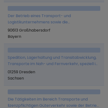
Der Betrieb eines Transport- und
Logistikunternehmens sowie die
Fahrzeugvermietung an Selbstfahrer.
90613 Großhabersdorf
Bayern
Spedition, Lagerhaltung und Transitabwicklung,
Transporte im Nah- und Fernverkehr, speziell im
Frische- und Tiefkühlbereich sowie der
01259 Dresden
Verteilerverkehr für Lebensmittel im Groß- und
Sachsen
Einzelhandel und die Belieferung von
Krankenhäusern und Kantinen, wobei die
Abwicklung des Speditionsgeschäftes sowie die
Die Tätigkeiten im Bereich Transporte und
Transporte auch durch Subunternehmer
lizenzpflichtigen Güterverkehr sowie der Betrieb
durchgeführt werden.