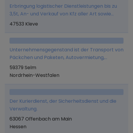
Erbringung logistischer Dienstleistungen bis zu
3,5t, An- und Verkauf von Kfz aller Art sowie
Import und Export freier Güter und aller damit
47533 Kleve
jeweils im Zusammenhang stehender
Tätigkeiten
Unternehmensgegenstand ist der Transport von
Päckchen und Paketen, Autovermietung,
Autoaufbereitung, Aufstellen von
59379 Selm
Elektrokleingeräten (steckerfertiges
Nordrhein-Westfalen
Anschließen), Smartphone- und PC-
Reparaturen sowie der Onlinehandel mit
sonstigen Gütern.
Der Kurierdienst, der Sicherheitsdienst und die
Verwaltung.
63067 Offenbach am Main
Hessen