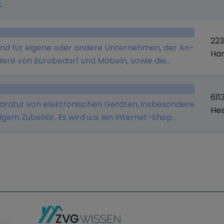
.
22
sland für eigene oder andere Unternehmen, der An-
Ha
dere von Bürobedarf und Möbeln, sowie die
parverträgen.
611
eparatur von elektronischen Geräten, insbesondere
He
em Zubehör. Es wird u.a. ein Internet-Shop