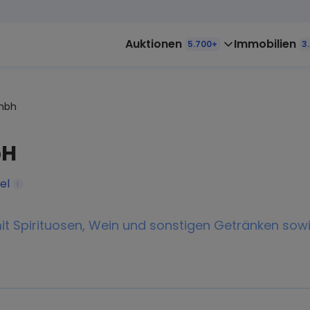
Auktionen
Immobilien
5.700+
3
gmbh
bH
el
i
mit Spirituosen, Wein und sonstigen Getränken sowi