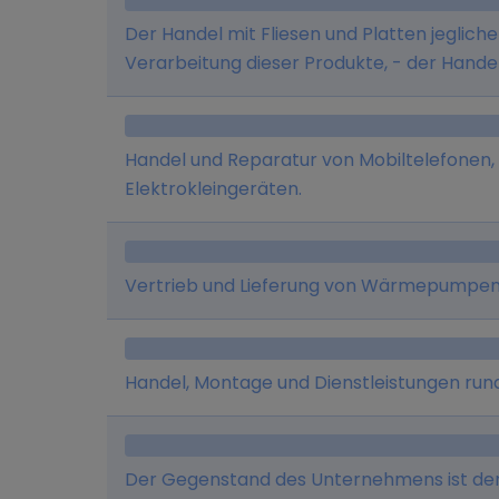
Der Handel mit Fliesen und Platten jegliche
Verarbeitung dieser Produkte, - der Handel
Lüftungsartikeln jeglicher Art einschließli
- der Handel mit Bad-, Wohn- und Tischacce
und die Entwicklung von EDV-Soft- und Ha
Handel und Reparatur von Mobiltelefonen,
Speditions-, Lager- und Frachtführergesch
Elektrokleingeräten.
sowie die Durchführung von Dienstleistunge
Betriebssicherheit/Arbeitsmedizin und tec
und Vertretung von Fliesen- und Sanitärart
Vertrieb und Lieferung von Wärmepumpe
Handel, Montage und Dienstleistungen rund
Der Gegenstand des Unternehmens ist der 