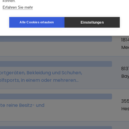
können.
Erfahren Sie mehr
Branche
Or
Einstellungen
Alle Cookies erlauben
181
Me
81
portgeräten, Bekleidung und Schuhen,
Ba
lfsports, in einem oder mehreren
nd in dem ebenfalls vom Unternehmen
et.de).
355
ute reine Besitz- und
He