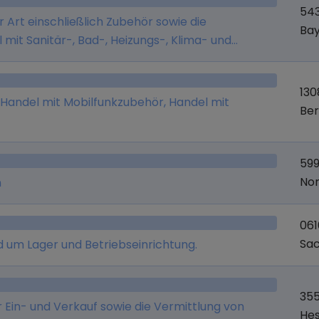
54
r Art einschließlich Zubehör sowie die
Ba
 mit Sanitär-, Bad-, Heizungs-, Klima- und
ch Zubehör sowie die Verarbeitung dieser Produkte,
ssoires jeglicher Art, - der Vertrieb, der Handel
130
rdware sowie die Organisationsberatung, - das
 Handel mit Mobilfunkzubehör, Handel mit
Ber
äft im nationalen und internationalen Bereich
n in den Bereichen Logistik,
hnischem Einkauf, - die exklusive Repräsentation
599
ikelherstellern.
Nor
n
061
Sa
 um Lager und Betriebseinrichtung.
355
Ein- und Verkauf sowie die Vermittlung von
He