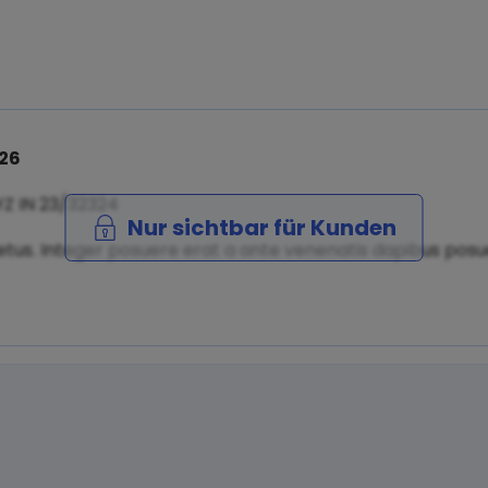
026
YZ IN 23/32324
Nur sichtbar für Kunden
tus. Integer posuere erat a ante venenatis dapibus posuer