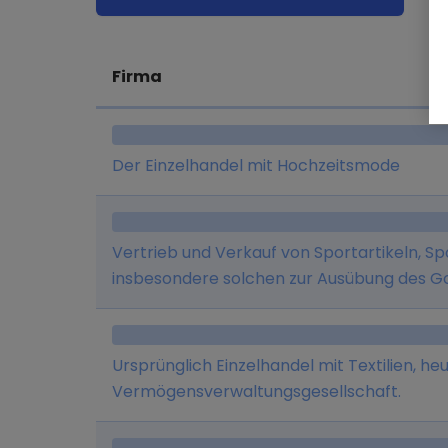
Firma
Der Einzelhandel mit Hochzeitsmode
Vertrieb und Verkauf von Sportartikeln, S
insbesondere solchen zur Ausübung des Go
Ladengeschäften im Großraum München u
betriebenen Online-Shop (www.mygolfoutl
Ursprünglich Einzelhandel mit Textilien, he
Vermögensverwaltungsgesellschaft.