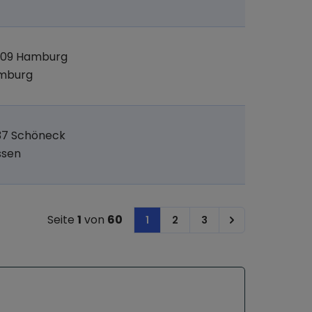
309 Hamburg
mburg
37 Schöneck
ssen
Seite
1
von
60
1
2
3
Next