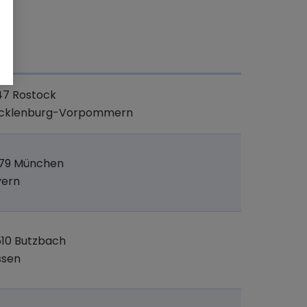
t
47 Rostock
cklenburg-Vorpommern
379 München
yern
10 Butzbach
ssen