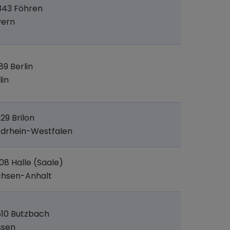
343 Föhren
yern
89 Berlin
lin
29 Brilon
drhein-Westfalen
08 Halle (Saale)
chsen-Anhalt
10 Butzbach
ssen