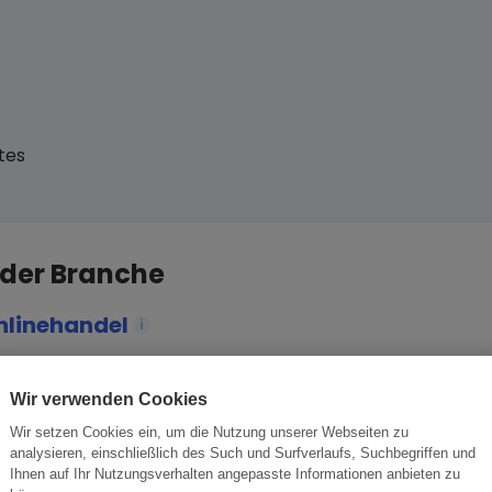
tes
 der Branche
nlinehandel
i
tsbeziehung aufzubauen.
Wir verwenden Cookies
ese Chance nutzen sollten.
Wir setzen Cookies ein, um die Nutzung unserer Webseiten zu
analysieren, einschließlich des Such und Surfverlaufs, Suchbegriffen und
Ihnen auf Ihr Nutzungsverhalten angepasste Informationen anbieten zu