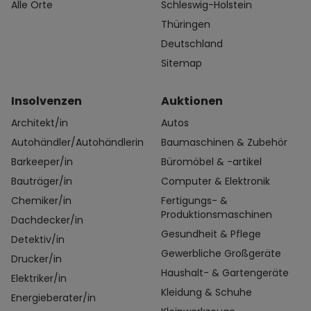
Alle Orte
Schleswig-Holstein
Thüringen
Deutschland
Sitemap
Insolvenzen
Auktionen
Architekt/in
Autos
Autohändler/Autohändlerin
Baumaschinen & Zubehör
Barkeeper/in
Büromöbel & -artikel
Bauträger/in
Computer & Elektronik
Chemiker/in
Fertigungs- &
Produktionsmaschinen
Dachdecker/in
Gesundheit & Pflege
Detektiv/in
Gewerbliche Großgeräte
Drucker/in
Haushalt- & Gartengeräte
Elektriker/in
Kleidung & Schuhe
Energieberater/in