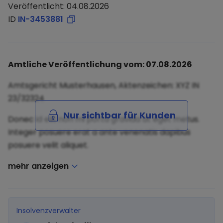
Veröffentlicht: 04.08.2026
ID
IN-3453881
Amtliche Veröffentlichung vom: 07.08.2026
Amtsgericht Musterhausen, Aktenzeichen: XYZ IN
23/32324
Nur sichtbar für Kunden
Donec id elit non mi porta gravida at eget metus.
Integer posuere erat a ante venenatis dapibus
posuere velit aliquet.
mehr anzeigen
Insolvenzverwalter