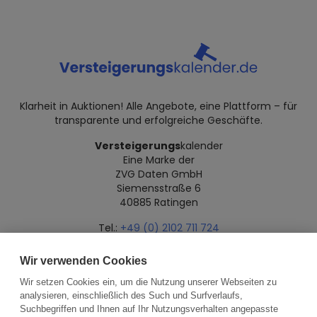
Klarheit in Auktionen! Alle Angebote, eine Plattform – für
transparente und erfolgreiche Geschäfte.
Versteigerungs
kalender
Eine Marke der
ZVG Daten GmbH
Siemensstraße 6
40885 Ratingen
Tel.:
+49 (0) 2102 711 724
Mail:
info@versteigerungskalender.de
Wir verwenden Cookies
Datenschutz
Impressum
Über uns
Wir setzen Cookies ein, um die Nutzung unserer Webseiten zu
analysieren, einschließlich des Such und Surfverlaufs,
Suchbegriffen und Ihnen auf Ihr Nutzungsverhalten angepasste