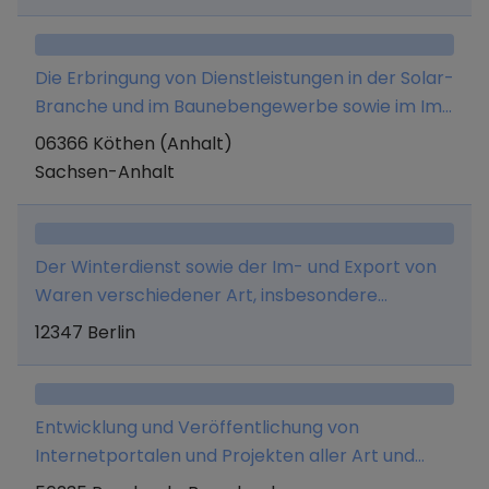
damit verbundenen Dienstleistungen,
Reisevermittlung und -Veranstaltung sowie
damit verbundene Serviceleistungen
Die Erbringung von Dienstleistungen in der Solar-
einschließlich Ticketverkauf, Vermittlung von
Branche und im Baunebengewerbe sowie im Im-
Versicherungen soweit keine besondere
und Export und Spedition.
06366 Köthen (Anhalt)
Erlaubnis erforderlich ist.
Sachsen-Anhalt
Der Winterdienst sowie der Im- und Export von
Waren verschiedener Art, insbesondere
Baustoffen und Baumaschinen und
12347 Berlin
Zubehörteilen. Ferner der Hoch- und Tiefbau.
Entwicklung und Veröffentlichung von
Internetportalen und Projekten aller Art und
deren kommerzielle Vermarktung durch