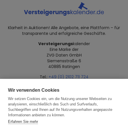
Klarheit in Auktionen! Alle Angebote, eine Plattform – für
transparente und erfolgreiche Geschäfte.
Versteigerungs
kalender
Eine Marke der
ZVG Daten GmbH
Siemensstraße 6
40885 Ratingen
Tel.:
+49 (0) 2102 711 724
Mail:
info@versteigerungskalender.de
Wir verwenden Cookies
Datenschutz
Impressum
Über uns
Wir setzen Cookies ein, um die Nutzung unserer Webseiten zu
analysieren, einschließlich des Such und Surfverlaufs,
Suchbegriffen und Ihnen auf Ihr Nutzungsverhalten angepasste
Informationen anbieten zu können.
Erfahren Sie mehr