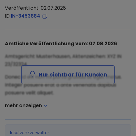
Veröffentlicht: 02.07.2026
ID
IN-3453884
Amtliche Veröffentlichung vom: 07.08.2026
Amtsgericht Musterhausen, Aktenzeichen: XYZ IN
23/32324
Nur sichtbar für Kunden
Donec id elit non mi porta gravida at eget metus.
Integer posuere erat a ante venenatis dapibus
posuere velit aliquet.
mehr anzeigen
Insolvenzverwalter