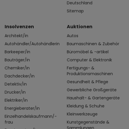
Deutschland
Sitemap
Insolvenzen
Auktionen
Architekt/in
Autos
Autohändler/Autohändlerin
Baumaschinen & Zubehör
Barkeeper/in
Büromöbel & -artikel
Bauträger/in
Computer & Elektronik
Chemiker/in
Fertigungs- &
Produktionsmaschinen
Dachdecker/in
Gesundheit & Pflege
Detektiv/in
Gewerbliche Großgeräte
Drucker/in
Haushalt- & Gartengeräte
Elektriker/in
Kleidung & Schuhe
Energieberater/in
Kleinwerkzeuge
Einzelhandelskaufmann/-
frau
Kunstgegenstände &
Sammlungen