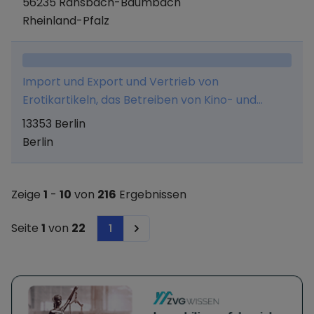
56235 Ransbach-Baumbach
Affiliatemarketing sowie Import und Export,
Rheinland-Pfalz
Handel, Vertrieb und Onlinevermarktung von
Gegenständen aller Art, soweit sie erlaubnisfrei
sind. Die Gesellschaft kann alle sonstigen
Import und Export und Vertrieb von
Geschäfte betreiben, die zur Erreichung und
Erotikartikeln, das Betreiben von Kino- und
Förderung ihres Hauptzweckes dienlich sind.
Videokabinen sowie der Vertrieb von
13353 Berlin
Medienträgern.
Berlin
Zeige
1
-
10
von
216
Ergebnissen
Seite
1
von
22
1
Next