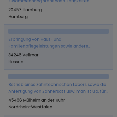
Zusammenhang stehenden Tätigkeiten.
Ausgenommen sind erlaubnispflichtige
20457 Hamburg
Tätigkeiten jeder Art, sofern nicht eine Erlaubnis
Hamburg
vorliegt.
Erbringung von Haus- und
Familienpflegeleistungen sowie andere
Pflegeleistungen und Vornahme aller damit in
34246 Vellmar
Zusammenhang stehenden Arbeiten.
Hessen
Betrieb eines zahntechnischen Labors sowie die
Anfertigung von Zahnersatz usw. man ist u.a. für
örtliche Zahnärzte beschäftigt
45468 Mülheim an der Ruhr
Nordrhein-Westfalen