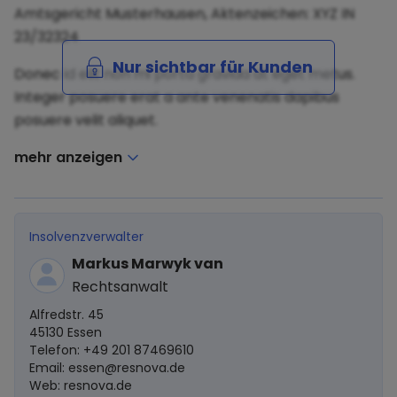
Amtsgericht Musterhausen, Aktenzeichen: XYZ IN
23/32324
Nur sichtbar für Kunden
Donec id elit non mi porta gravida at eget metus.
Integer posuere erat a ante venenatis dapibus
posuere velit aliquet.
mehr anzeigen
Insolvenzverwalter
Markus Marwyk van
Rechtsanwalt
Alfredstr. 45
45130 Essen
Telefon: +49 201 87469610
Email:
essen@resnova.de
Web: resnova.de