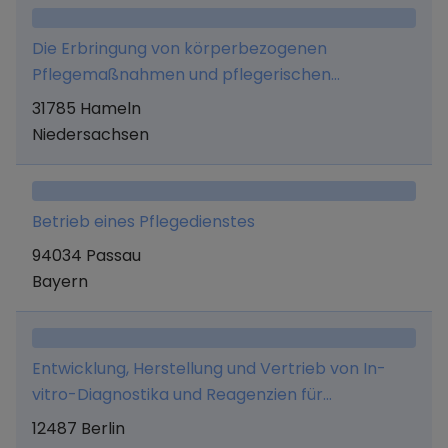
Die Erbringung von körperbezogenen
Pflegemaßnahmen und pflegerischen
Betreuungsmaßnahmen für Menschen, die
31785 Hameln
aufgrund von Alter, Krankheit oder Behinderung
Niedersachsen
Hilfe im Alltag benötigen.
Betrieb eines Pflegedienstes
94034 Passau
Bayern
Entwicklung, Herstellung und Vertrieb von In-
vitro-Diagnostika und Reagenzien für
Labordiagnostik
12487 Berlin